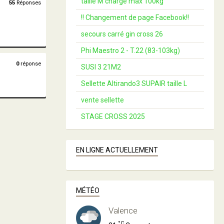
taille M charge max 100kg
55
Réponses
!! Changement de page Facebook!!
secours carré gin cross 26
Phi Maestro 2 - T.22 (83-103kg)
0
réponse
SUSI 3 21M2
Sellette Altirando3 SUPAIR taille L
vente sellette
STAGE CROSS 2025
EN LIGNE ACTUELLEMENT
MÉTÉO
Valence
°C