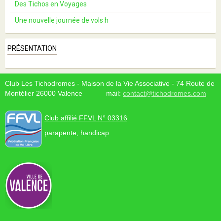
Des Tichos en Voyages
Une nouvelle journée de vols h
PRÉSENTATION
Club Les Tichodromes - Maison de la Vie Associative - 74 Route de
Montélier 26000 Valence mail:
contact@tichodromes.com
Club affilié FFVL N° 03316
parapente, handicap